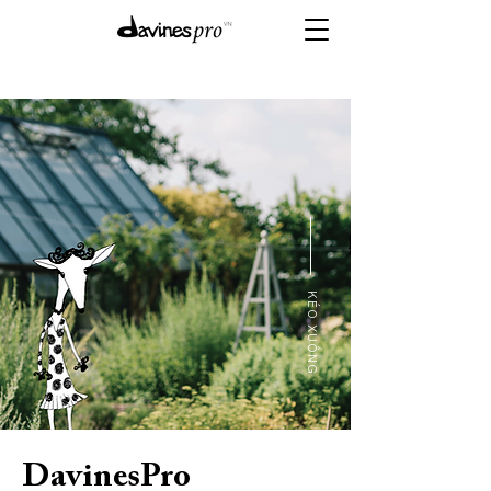
​KÉO XUỐNG
DavinesPro