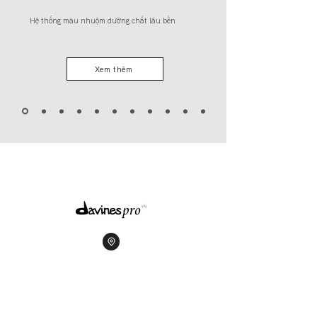
Hệ thống màu nhuộm dưỡng chất lâu bền
Xem thêm
110 Từ Hoa, Tây Hồ, Hà Nội - 12C Phan Kế Bính,
Tân Định, TP.HCM
18009022