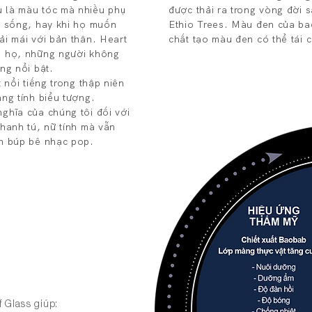
 là màu tóc mà nhiều phụ
được thải ra trong vòng đời 
c sống, hay khi họ muốn
Ethio Trees. Màu đen của bao
ải mái với bản thân. Heart
chất tạo màu đen có thể tái 
ố họ, những người không
ng nổi bật.
 nổi tiếng trong thập niên
ng tính biểu tượng.
ghĩa của chúng tôi đối với
thanh tú, nữ tính mà vẫn
ẫn búp bê nhạc pop.
 Glass giúp: