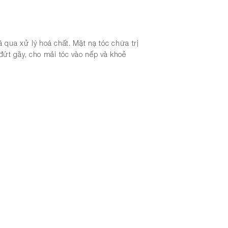
ã qua xử lý hoá chất. Mặt nạ tóc chữa trị
đứt gãy, cho mái tóc vào nếp và khoẻ
aze