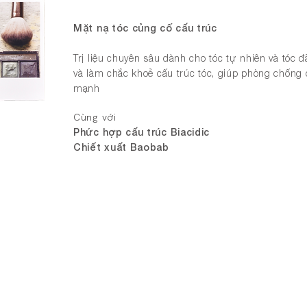
Mặt nạ tóc củng cố cấu trúc
​Trị liệu chuyên sâu dành cho tóc tự nhiên và tóc đ
và làm chắc khoẻ cấu trúc tóc, giúp phòng chống 
mạnh
Cùng với
Phức hợp cấu trúc Biacidic
​Chiết xuất Baobab
Dung dịch bảo vệ / Sheer Gl
Dung dịch chống nhiệt và tia UV