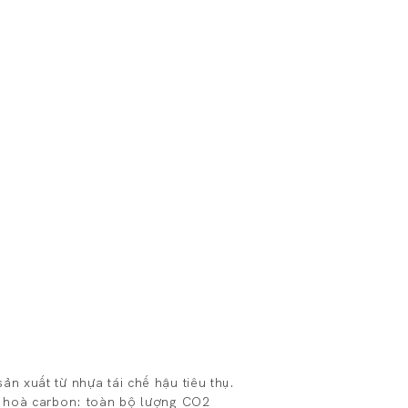
ua xử lý hoá chất. Cung cấp độ ẩm, độ
 màng thực vật tăng cường độc quyền,
, mang đến độ đàn hồi và sức sống
n giữ kiểu
n xuất từ nhựa tái chế hậu tiêu thụ.
g hoà carbon: toàn bộ lượng CO2