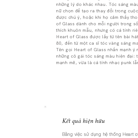
những lý do khác nhau. Tóc sáng màu
nữ chọn để tạo ra thay đổi trong cuộ
được chú ý, hoặc khi họ cảm thấy tho
of Glass dành cho mỗi người trong s
thích khuôn mẫu, nhưng có cá tính riê
Heart of Glass được lấy từ tên bài hát
80, đến từ một ca sĩ tóc vàng sáng ma
Tên gọi Heart of Glass nhấn mạnh ý n
những cô gái tóc sáng màu hiện đại: 
mạnh mẽ, vừa là cá tính nhạc punk l
Kết quả hiện hữu
Bằng việc sử dụng
hệ thống Heart of