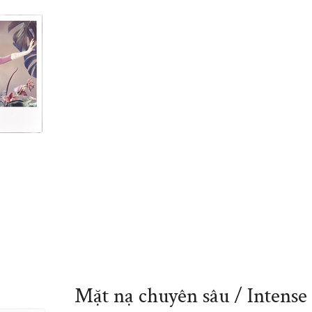
Dầu xả củng cố, tăng cường dành cho tóc sá
​Dầu xả cung cấp dưỡng chất chuyên sâu, củng cố l
lại tông màu không mong muốn, trong khi tăng c
Cùng với
Chiết xuất Jagua màu xanh
Phức hợp cấu trúc Biacidic
​Chiết xuất Baobab
Mặt nạ chuyên sâu / Intens