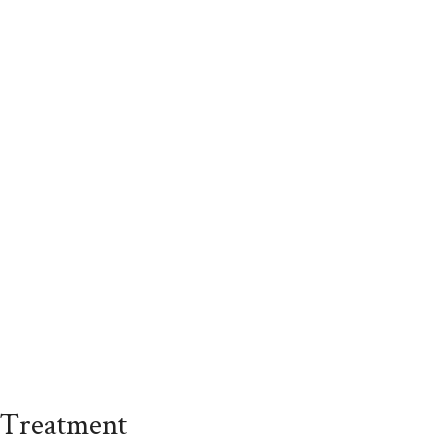
ng màu
ại cấu trúc sợi tóc. Đồng thời, cân bằng
ường và tạo bóng cho ánh sắc sáng màu
e Treatment