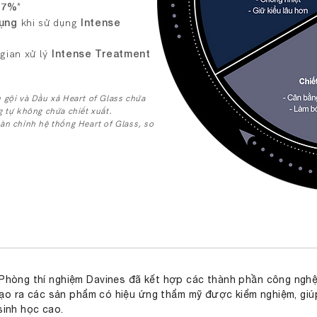
+67%
*​
rụng
khi sử dụng
Intense
 gian xử lý
Intense Treatment
 gội và Dầu xả Heart of Glass chứa
g tự không chứa chiết xuất.
àn chỉnh hệ thống Heart of Glass, so
Phòng thí nghiệm Davines đã kết hợp các thành phần công nghệ 
ể tạo ra các sản phẩm có hiệu ứng thẩm mỹ được kiểm nghiệm, giú
sinh học cao.