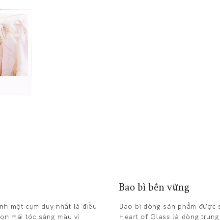
​Dưỡng chất tạo bóng cho tóc tự nhiên và tóc đã q
bóng và bảo vệ tóc khỏi nhiệt và tia UV. Nhờ Lớp
từ các hợp chất có khả năng tạo màng và củng cố
nguyên bản cho sợi tóc, cùng lúc kéo dài thời gia
Cùng với
Lớp màng thực vật tăng cường
Thành phần chống tia UV
​Chiết xuất Baobab
Bao bì bền vững
nh một cụm duy nhất là điều
Bao bì dòng sản phẩm được sả
họn mái tóc sáng màu vì
Heart of Glass là dòng trun