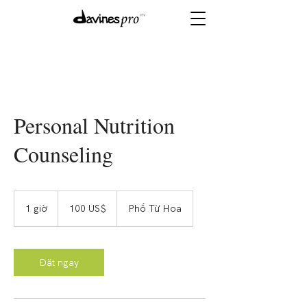
Personal Nutrition
Counseling
100
đô
1 giờ
1
100 US$
Phố Từ Hoa
la
Mỹ
g
i
Đặt ngay