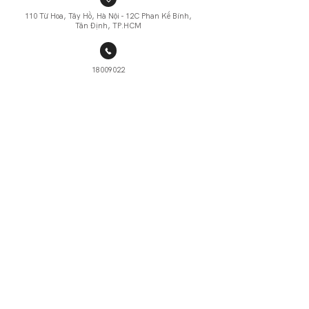
110 Từ Hoa, Tây Hồ, Hà Nội - 12C Phan Kế Bính,
Tân Định, TP.HCM
18009022
Davines (VN)
davines.vietnam
© 2020 DavinesPro Việt Nam