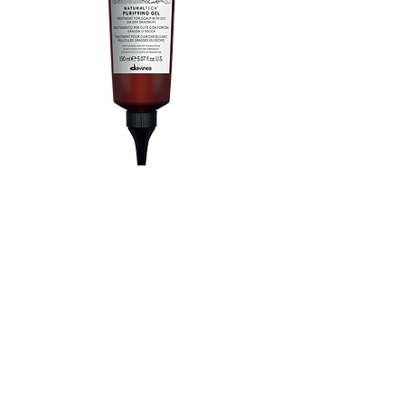
Gel trị gàu Purifying
Gel trị liệu dành cho da đầu gặp vấn
đề gàu khô hoặc gàu ướt.
Gel trị gàu Purifying chứa kẽm pyrithione
và piroctone olamine, các thành phần
hoạt động chống nấm và chống khuẩn
để đảm bảo trị liệu hiệu quả nhất cho bất
kỳ vấn đề gàu nào.