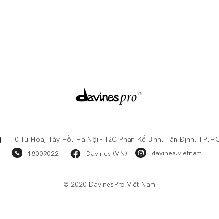
110 Từ Hoa, Tây Hồ, Hà Nội - 12C Phan Kế Bính, Tân Định, TP.
davines.vietnam
18009022
Davines (VN)
© 2020 DavinesPro Việt Nam